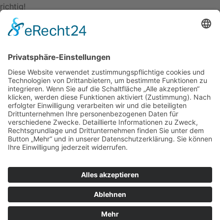
richtig!
Wenn Du Teil unseres Teams werden möchtest, dann sende
Deine vollständigen Bewerbungsunterlagen per E-Mail an
uns oder komme jederzeit gerne persönlich in unserer
Geschäftsstelle vorbei.
Wir freuen uns auf Deine Bewerbung mit Angabe Deiner
Gehaltsvorstellung sowie Deinem nächstmöglichen
Eintrittstermin.
FLUIDSERVICE24 GmbH
– Carl-Zeiss-Str. 16 – 63165
Mühlheim am Main
Tel.: 06108 8226-111
E-Mail:
bewerbung@fluidservice24.de
Unsere Partner
© 2025 Alle Rechte vorbehalten
AGB
|
Impressum
|
Datenschutzerklärung